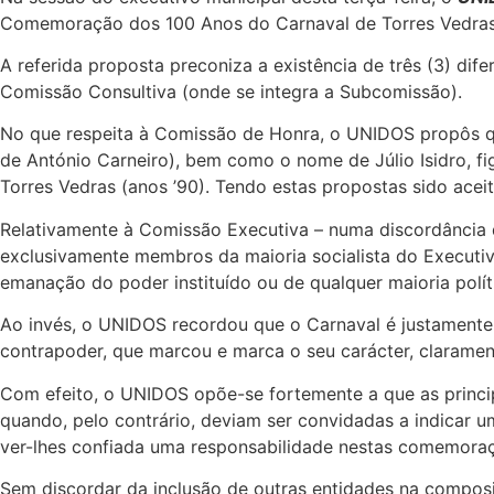
Comemoração dos 100 Anos do Carnaval de Torres Vedras
A referida proposta preconiza a existência de três (3) dif
Comissão Consultiva (onde se integra a Subcomissão).
No que respeita à Comissão de Honra, o UNIDOS propôs qu
de António Carneiro), bem como o nome de Júlio Isidro, f
Torres Vedras (anos ’90). Tendo estas propostas sido ace
Relativamente à Comissão Executiva – numa discordância 
exclusivamente membros da maioria socialista do Executi
emanação do poder instituído ou de qualquer maioria polí
Ao invés, o UNIDOS recordou que o Carnaval é justamente 
contrapoder, que marcou e marca o seu carácter, clarament
Com efeito, o UNIDOS opõe-se fortemente a que as princi
quando, pelo contrário, deviam ser convidadas a indicar 
ver-lhes confiada uma responsabilidade nestas comemoraç
Sem discordar da inclusão de outras entidades na compo