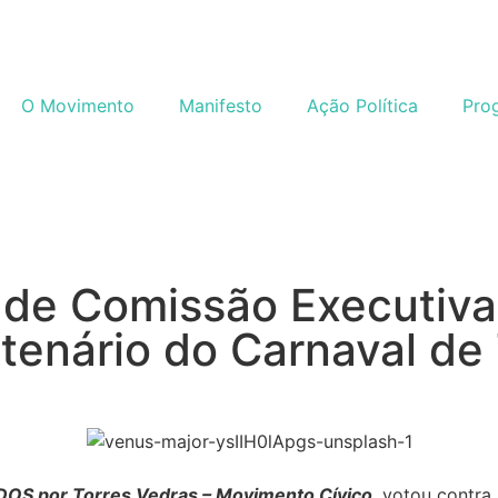
O Movimento
Manifesto
Ação Política
Pro
 de Comissão Executiva
nário do Carnaval de 
DOS por Torres Vedras – Movimento Cívico
,
votou contra 