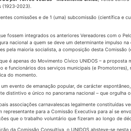
 (1923-2023).
erentes comissões e de 1 (uma) subcomissão (científica e c
e fossem integrados os anteriores Vereadores com o Pelo
igura nacional a quem se deve um determinante impulso na
ites pela maioria socialista, a composição desta Comissã
que é apenas do Movimento Cívico UNIDOS – a proposta me
vo e funcionários dos serviços municipais (e Promotorres
tica do momento.
um evento de emanação popular, de carácter espontâneo, co
e distintivo e único no panorama nacional – que orgulha o
pais associações carnavalescas legalmente constituídas v
um representante para a Comissão Executiva para aí se en
ões que o trabalho voluntário que fizeram ao longo de dé
sição da Comissão Consultiva, o UNIDOS absteve-se nesta